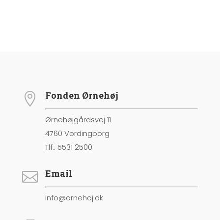
Fonden Ørnehøj

Ørnehøjgårdsvej 11
4760 Vordingborg
Tlf.: 5531 2500
Email

info@ornehoj.dk